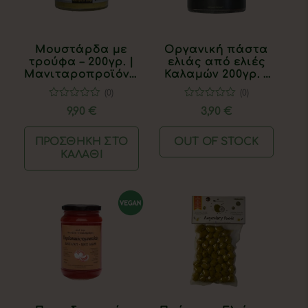
Μουστάρδα με
Οργανική πάστα
τρούφα – 200γρ. |
ελιάς από ελιές
Μανιταροπροϊόντα
Καλαμών 200γρ. |
Γρεβενών
Origenes
(0)
(0)
0
0
9,90
€
3,90
€
out
out
of
of
5
5
ΠΡΟΣΘΉΚΗ ΣΤΟ
OUT OF STOCK
ΚΑΛΆΘΙ