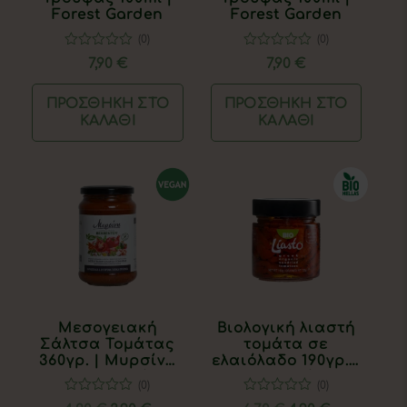
Forest Garden
Forest Garden
(0)
(0)
0
0
7,90
€
7,90
€
out
out
of
of
5
5
ΠΡΟΣΘΉΚΗ ΣΤΟ
ΠΡΟΣΘΉΚΗ ΣΤΟ
ΚΑΛΆΘΙ
ΚΑΛΆΘΙ
Μεσογειακή
Βιολογική λιαστή
Σάλτσα Τομάτας
τομάτα σε
360γρ. | Μυρσίνη
ελαιόλαδο 190γρ. |
Βελβεντού
Λιαστό
(0)
(0)
0
0