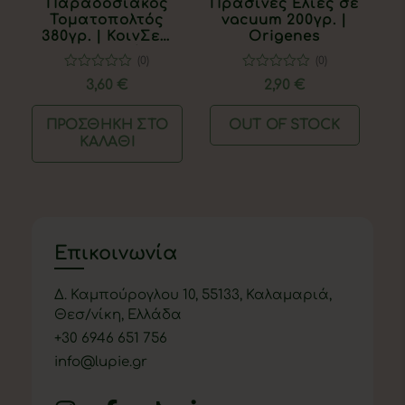
Παραδοσιακός
Πράσινες Ελιές σε
Τοματοπολτός
vacuum 200γρ. |
380γρ. | ΚοινΣεπ
Origenes
Παλαιοβράχα
(0)
(0)
0
0
3,60
€
2,90
€
out
out
of
of
5
5
ΠΡΟΣΘΉΚΗ ΣΤΟ
OUT OF STOCK
ΚΑΛΆΘΙ
Επικοινωνία
Δ. Καμπούρογλου 10, 55133, Καλαμαριά,
Θεσ/νίκη, Ελλάδα
+
30 6946 651 756
info@lupie.gr