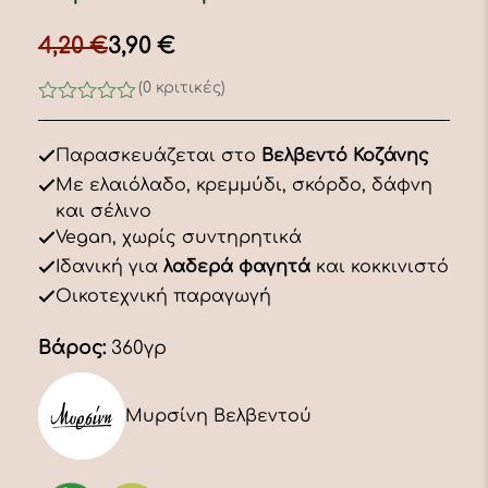
4,20
Original
Η
€
3,90
€
price
τρέχουσα
(0 κριτικές)
was:
τιμή
0
out
4,20 €.
είναι:
of
Παρασκευάζεται στο
Βελβεντό Κοζάνης
5
3,90 €.
Με ελαιόλαδο, κρεμμύδι, σκόρδο, δάφνη
και σέλινο
Vegan, χωρίς συντηρητικά
Ιδανική για
λαδερά φαγητά
και κοκκινιστό
Οικοτεχνική παραγωγή
Βάρος:
360γρ
Μυρσίνη Βελβεντού