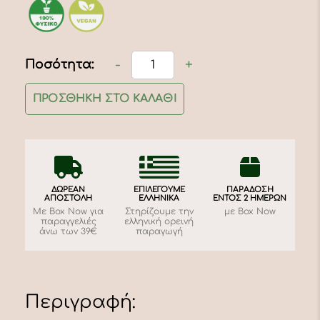
-
+
Ποσότητα:
Σάλτσα
Τομάτας
ΠΡΟΣΘΉΚΗ ΣΤΟ ΚΑΛΆΘΙ
360γρ.
|
Μυρσίνη
Βελβεντού
ποσότητα
ΔΩΡΕΑΝ
ΕΠΙΛΕΓΟΥΜΕ
ΠΑΡΑΔΟΣΗ
ΑΠΟΣΤΟΛΗ
ΕΛΛΗΝΙΚΑ
ΕΝΤΟΣ 2 ΗΜΕΡΩΝ
Με Box Now για
Στηρίζουμε την
με Box Now
παραγγελιές
ελληνική ορεινή
άνω των 39€
παραγωγή
Περιγραφή: