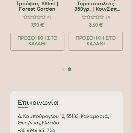
μαύρη τρούφα -
Τρούφας 100ml |
140γρ. | Μανιτάρια
Forest Garden
Δίρφυς
(0)
(0)
0
0
6,90
€
7,90
€
out
out
of
of
5
5
ΠΡΟΣΘΉΚΗ ΣΤΟ
ΠΡΟΣΘΉΚΗ ΣΤΟ
ΚΑΛΆΘΙ
ΚΑΛΆΘΙ
Επικοινωνία
Δ. Καμπούρογλου 10, 55133, Καλαμαριά,
Θεσ/νίκη, Ελλάδα
+
30 6946 651 756