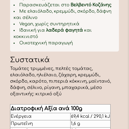
Παρασκευάζεται στο
Βελβεντό Κοζάνης
Με ελαιόλαδο, κρεμμύδι, σκόρδο, δάφνη
και σέλινο
Vegan, χωρίς συντηρητικά
Ιδανική για
λαδερά φαγητά
και
κοκκινιστό
Οικοτεχνική παραγωγή
Συστατικά
Τομάτες τριμμένες, πελτές τομάτας,
ελαιόλαδο, ηλιέλαιο, ζάχαρη, κρεμμύδι,
σκόρδο, καρότο, πιπεριά κόκκινη, μαϊντανό,
δάφνη, σέλινο, ρίγανη, μπαχαρικά, μέσο
οξαντικής: κιτρικό οξύ
Διατροφική Αξία ανά 100g
Ενέργεια
69,4 kcal / 290,1 kJ
Πρωτεΐνη
1,6 g