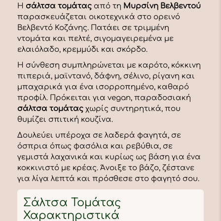
Η
σάλτσα τομάτας
από τη
Μυρσίνη Βελβεντού
παρασκευάζεται οικοτεχνικά στο ορεινό
Βελβεντό Κοζάνης. Πατάει σε τριμμένη
ντομάτα και πελτέ, σιγομαγειρεμένα με
ελαιόλαδο, κρεμμύδι και σκόρδο.
Η σύνθεση συμπληρώνεται με καρότο, κόκκινη
πιπεριά, μαϊντανό, δάφνη, σέλινο, ρίγανη και
μπαχαρικά για ένα ισορροπημένο, καθαρό
προφίλ. Πρόκειται για vegan, παραδοσιακή
σάλτσα τομάτας
χωρίς συντηρητικά, που
θυμίζει σπιτική κουζίνα.
Δουλεύει υπέροχα σε λαδερά φαγητά, σε
όσπρια όπως φασόλια και ρεβύθια, σε
γεμιστά λαχανικά και κυρίως ως βάση για ένα
κοκκινιστό με κρέας. Άνοιξε το βάζο, ζέστανε
για λίγα λεπτά και πρόσθεσε στο φαγητό σου.
Σάλτσα Τομάτας
Χαρακτηριστικά