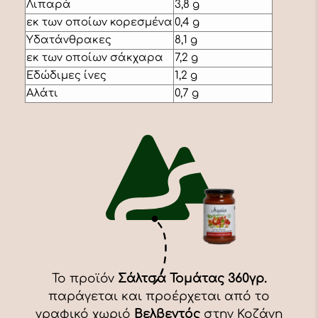
Λιπαρά
3,8 g
εκ των οποίων κορεσμένα
0,4 g
Υδατάνθρακες
8,1 g
εκ των οποίων σάκχαρα
7,2 g
Εδώδιμες ίνες
1,2 g
Αλάτι
0,7 g
Το προϊόν
Σάλτσα Τομάτας 360γρ.
παράγεται και προέρχεται από το
γραφικό χωριό
Βελβεντός
στην Κοζάνη