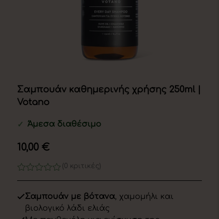
Σαμπουάν καθημερινής χρήσης 250ml |
Votano
Άμεσα διαθέσιμο
✓
10,00
€
(0 κριτικές)
0
out
of
Σαμπουάν με βότανα
, χαμομήλι και
5
βιολογικό λάδι ελιάς