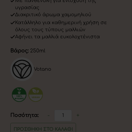
Με πανθενόλη για ενίσχυση της
υγρασίας
Διακριτικό άρωμα χαμομηλιού
Κατάλληλο για καθημερινή χρήση σε
όλους τους τύπους μαλλιών
Αφήνει τα μαλλιά ευκολοχτένιστα
Βάρος:
250ml
Votano
-
+
Ποσότητα:
Σαμπουάν
καθημερινής
ΠΡΟΣΘΉΚΗ ΣΤΟ ΚΑΛΆΘΙ