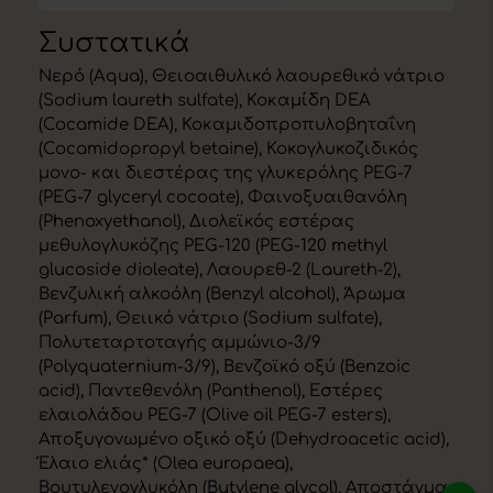
Συστατικά
Νερό (Aqua), Θειοαιθυλικό λαουρεθικό νάτριο
(Sodium laureth sulfate), Κοκαμίδη DEA
(Cocamide DEA), Κοκαμιδοπροπυλοβηταΐνη
(Cocamidopropyl betaine), Κοκογλυκοζιδικός
μονο- και διεστέρας της γλυκερόλης PEG-7
(PEG-7 glyceryl cocoate), Φαινοξυαιθανόλη
(Phenoxyethanol), Διολεϊκός εστέρας
μεθυλογλυκόζης PEG-120 (PEG-120 methyl
glucoside dioleate), Λαουρεθ-2 (Laureth-2),
Βενζυλική αλκοόλη (Benzyl alcohol), Άρωμα
(Parfum), Θειικό νάτριο (Sodium sulfate),
Πολυτεταρτοταγής αμμώνιο-3/9
(Polyquaternium-3/9), Βενζοϊκό οξύ (Benzoic
acid), Παντεθενόλη (Panthenol), Εστέρες
ελαιολάδου PEG-7 (Olive oil PEG-7 esters),
Αποξυγονωμένο οξικό οξύ (Dehydroacetic acid),
Έλαιο ελιάς* (Olea europaea),
Βουτυλενογλυκόλη (Butylene glycol), Αποστάγμα