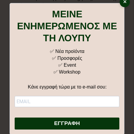
×
ανθής χαμομήλιου (Chamomilla recutita),
ΜΕΙΝΕ
Βενζοϊκό νάτριο (Sodium benzoate), Κιτρικό οξύ
(Citric acid), Βενζυλοσαλικυλικός εστέρας
ΕΝΗΜΕΡΩΜΕΝΟΣ ΜΕ
(Benzyl salicylate), Λιναλοόλη (Linalool),
Κιτρονελλόλη (Citronellol), Εξυλοκινναμική
ΤΗ ΛΟΥΠΥ
αλδεΰδη (Hexyl cinnamaldehyde), Αλφα-
ισομεθυλιοϊονόνη (Alpha-isomethyl ionone)
✅ Νέα προϊόντα
*Από πιστοποιημένες βιολογικές καλλιέργειες
✅ Προσφορές
✅ Event
✅ Workshop
Κάνε εγγραφή τώρα με το e-mail σου:
ΕΓΓΡΑΦΗ