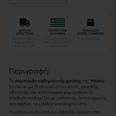
χρήσης
250ml
|
Votano
ποσότητα
ΔΩΡΕΑΝ
ΕΠΙΛΕΓΟΥΜΕ
ΠΑΡΑΔΟΣΗ
ΑΠΟΣΤΟΛΗ
ΕΛΛΗΝΙΚΑ
ΕΝΤΟΣ 2 ΗΜΕΡΩΝ
Με Box Now για
Στηρίζουμε την
με Box Now
παραγγελιές
ελληνική ορεινή
άνω των 39€
παραγωγή
Περιγραφή:
Το
σαμπουάν καθημερινής χρήσης
της
Votano
δουλεύει με βιολογικό έλαιο ελιάς χαμηλής
οξύτητας και απόσταγμα χαμομηλιού. Η
σύνθεση καθαρίζει με μαλακούς τασιενεργούς
και αφήνει τα μαλλιά ευκολοχτένιστα.
Η υφή είναι ρευστή και αφρίζει εύκολα στο