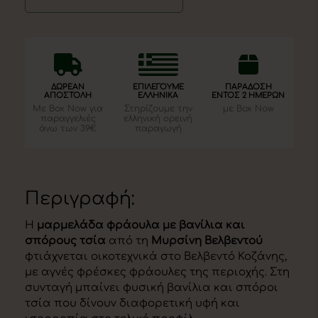
με
φυσική
Βανίλια
και
Τσία
ΔΩΡΕΑΝ
ΕΠΙΛΕΓΟΥΜΕ
ΠΑΡΑΔΟΣΗ
360γρ.
ΑΠΟΣΤΟΛΗ
ΕΛΛΗΝΙΚΑ
ΕΝΤΟΣ 2 ΗΜΕΡΩΝ
Με Box Now για
Στηρίζουμε την
με Box Now
|
παραγγελιές
ελληνική ορεινή
άνω των 39€
παραγωγή
Μυρσίνη
Βελβεντού
ποσότητα
Περιγραφή:
Η
μαρμελάδα φράουλα με βανίλια και
σπόρους τσία
από τη
Μυρσίνη Βελβεντού
φτιάχνεται οικοτεχνικά στο Βελβεντό Κοζάνης,
με αγνές φρέσκες φράουλες της περιοχής. Στη
συνταγή μπαίνει φυσική βανίλια και σπόροι
τσία που δίνουν διαφορετική υφή και