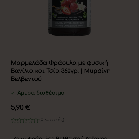
Μαρμελάδα Φράουλα με φυσική
Βανίλια και Τσία 360γρ. | Μυρσίνη
Βελβεντού
Άμεσα διαθέσιμο
✓
5,90
€
(0 κριτικές)
0
out
of
Από
φράουλες Βελβεντού Κοζάνης