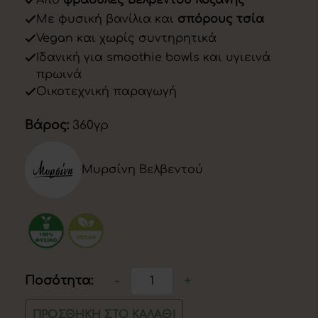
5
Με φυσική βανίλια και
σπόρους τσία
Vegan και χωρίς συντηρητικά
Ιδανική για smoothie bowls και υγιεινά
πρωινά
Οικοτεχνική παραγωγή
Βάρος:
360γρ
Μυρσίνη Βελβεντού
-
+
Ποσότητα:
Μαρμελάδα
Φράουλα
ΠΡΟΣΘΉΚΗ ΣΤΟ ΚΑΛΆΘΙ