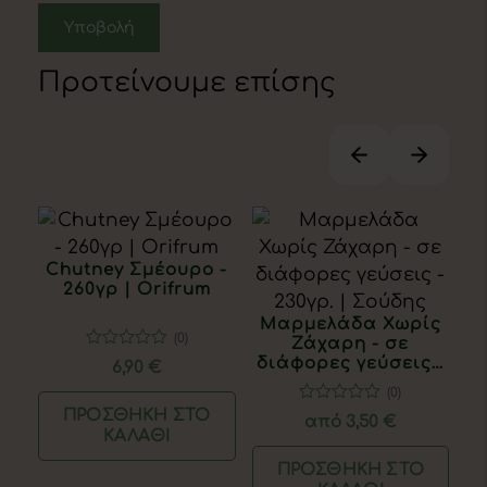
Προτείνουμε επίσης
Chutney Σμέουρο -
260γρ | Orifrum
Μαρμελάδα Χωρίς
(0)
Ζάχαρη - σε
0
μα
διάφορες γεύσεις -
6,90
€
out
230γρ. | Σούδης
of
(0)
5
Κ
0
ΠΡΟΣΘΉΚΗ ΣΤΟ
από
3,50 €
out
ΚΑΛΆΘΙ
of
Κ
5
ΠΡΟΣΘΉΚΗ ΣΤΟ