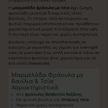
ισορροπία στο τελικό προφίλ.
Η
μαρμελάδα φράουλα με τσία
έχει ζωηρή,
φρουτώδη γεύση με διακριτικές νότες
βανίλιας. Οι σπόροι τσία λειτουργούν ως
φυσικό παχυρρευστοποιητικό και προσθέτουν
χαρακτηριστικά μικρά πιπιλίσματα στην υφή.
Η συνταγή είναι vegan και χωρίς συντηρητικά.
Δουλεύει υπέροχα σε smoothie bowls, σε
γιαούρτι με γκρανόλα, ως γέμιση για overnight
oats, σε pancakes ή ως απλή κουταλιά πάνω σε
καρπάτσιο φρούτων. Δίνει χαρακτήρα και σε
ένα απλό cheesecake.
Μαρμελάδα Φράουλα με
Βανίλια & Τσία
Χαρακτηριστικά
Από
φράουλες Βελβεντού Κοζάνης
Με φυσική βανίλια και
σπόρους τσία
Vegan και χωρίς συντηρητικά