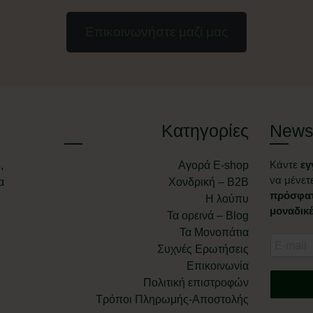
Επικοινωνήστε μαζί μας
Κατηγορίες
Newsl
Κάντε
εγ
,
Αγορά E-shop
να μένετ
α
Χονδρική – B2B
πρόσφατ
Η λούπυ
μοναδικ
Τα ορεινά – Blog
Τα Μονοπάτια
Συχνές Ερωτήσεις
Επικοινωνία
Πολιτική επιστροφών
Τρόποι Πληρωμής-Αποστολής