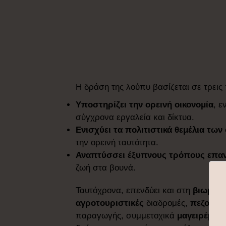
Η δράση της λούπυ βασίζεται σε τρεις
Υποστηρίζει την ορεινή οικονομία
, 
σύγχρονα εργαλεία και δίκτυα.
Ενισχύει τα πολιτιστικά θεμέλια των
την ορεινή ταυτότητα.
Αναπτύσσει έξυπνους τρόπους επα
ζωή στα βουνά.
Ταυτόχρονα, επενδύει και στη
βιωματι
αγροτουριστικές
διαδρομές,
πεζοπορ
παραγωγής, συμμετοχικά
μαγειρέματ