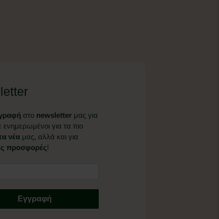
etter
γραφή
στο
newsletter
μας για
ε ενημερωμένοι για τα πιο
α νέα
μας, αλλά και για
ές προσφορές
!
Εγγραφή