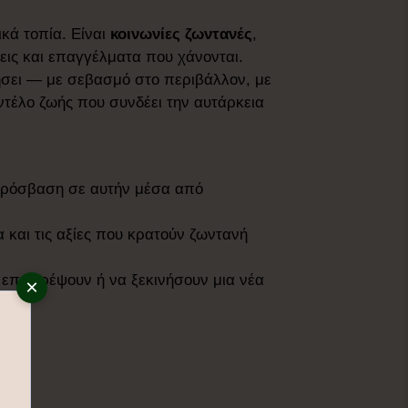
ικά τοπία. Είναι
κοινωνίες
ζωντανές
,
εις και επαγγέλματα που χάνονται.
ήσει — με σεβασμό στο περιβάλλον, με
ντέλο ζωής που συνδέει την αυτάρκεια
 πρόσβαση σε αυτήν μέσα από
μα και τις αξίες που κρατούν ζωντανή
 επιστρέψουν ή να ξεκινήσουν μια νέα
×