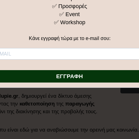
ούπυ θέλει να μας φέρει ξανά κοντά στο
✅ Προσφορές
ας δείξει από πού έρχεται το φαγητό μας,
✅ Event
ίσκονται πίσω από αυτό.
✅ Workshop
άς θα είναι comfort food, τα μανιτάρια
λσαμέλαιο γνώση που περνάει από γενιά
Κάνε εγγραφή τώρα με το e-mail σου:
ματική επιλογή και όχι ανάγκη.
ύς και ημιορεινούς παραγωγούς της
 και συνεργάζεται μαζί τους για να φέρει
νής παραγωγής — μέλια από σπάνια
ΕΓΓΡΑΦΗ
δες, αλείμματα, καλλυντικά, προϊόντα
Επι
lupie.gr
, δημιουργεί ένα δίκτυο άμεσης
ντας την
καθετοποίηση
της
παραγωγής
νι της διακίνησης και της προβολής τους.
πυ είναι εδώ για να αναβιώσουμε την ορεινή μας κοινωνία