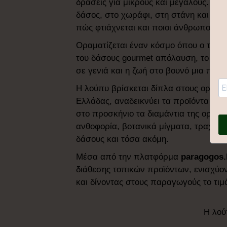
δράσεις για μικρούς και μεγάλους. Η λ
δάσος, στο χωράφι, στη στάνη και να μ
πώς φτιάχνεται και ποιοι άνθρωποι βρ
Οραματίζεται έναν κόσμο όπου ο τραχαν
του δάσους gourmet απόλαυση, το βα
σε γενιά και η ζωή στο βουνό μια πραγ
Η λούπυ βρίσκεται δίπλα στους ορεινο
Ελλάδας, αναδεικνύει τα προϊόντα τους
στο προσκήνιο τα διαμάντια της ορει
ανθοφορία, βοτανικά μίγματα, τραχανά
δάσους και τόσα ακόμη.
Μέσα από την πλατφόρμα
paragogos.
διάθεσης τοπικών προϊόντων, ενισχύο
και δίνοντας στους παραγωγούς το τιμό
Η λού