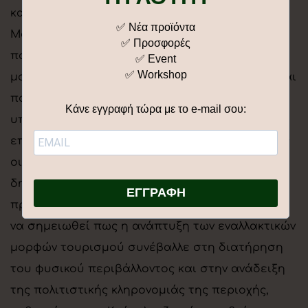
και τεσσάρων εποχών, με μουσεία, όπως το
✅ Νέα προϊόντα
Messner Mountain Museum, μουσείο ορρεινής
✅ Προσφορές
πολιτιστικής κληρονομιάς και το Lumen,
✅ Event
✅ Workshop
μουσείο ορεινής φωτογραφίας, πεζοπορικές και
ποδηλατικές διαδρομές, παρά πέντε και άλλες
Κάνε εγγραφή τώρα με το e-mail σου:
υπαίθριες δραστηριότητες. Αυτή η στρατηγική
επέκταση συνέβαλε στην ενίσχυση της τοπικής
οικονομίας καθ’ όλη τη διάρκεια του έτους,
δημιουργώντας σταθερές θέσεις εργασίας και
ΕΓΓΡΑΦΗ
προσελκύοντας σοβαρές επενδύσεις. Επιπλέον,
να σημειωθεί πως η ανάπτυξη των εναλλακτικών
μορφών τουρισμού συνέβαλλε στη διατήρηση
του φυσικού περιβάλλοντος και στην ανάδειξη
της πολιτιστικής κληρονομιάς της περιοχής,