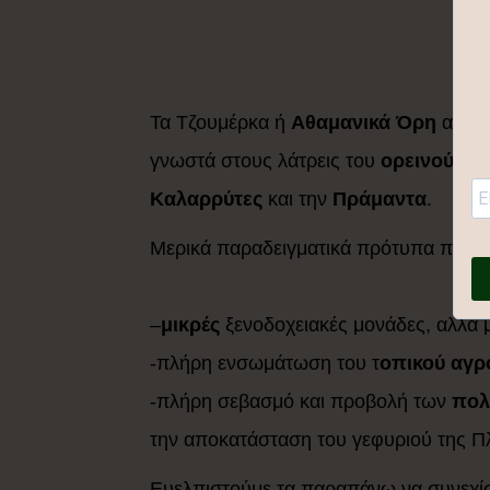
Τα Τζουμέρκα ή
Αθαμανικά Όρη
απλών
γνωστά στους λάτρεις του
ορεινού το
Καλαρρύτες
και την
Πράμαντα
.
Μερικά παραδειγματικά πρότυπα που υι
–
μικρές
ξενοδοχειακές μονάδες, αλλά 
-πλήρη ενσωμάτωση του τ
οπικού αγρ
-πλήρη σεβασμό και προβολή των
πολ
την αποκατάσταση του γεφυριού της Π
Ευελπιστούμε τα παραπάνω να συνεχίσο