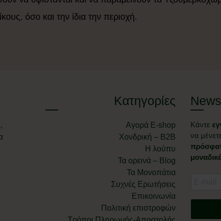
κους, όσο και την ίδια την περιοχή.
Κατηγορίες
Newsl
Κάντε
εγ
,
Αγορά E-shop
να μένετ
α
Χονδρική – B2B
πρόσφατ
Η λούπυ
μοναδικ
Τα ορεινά – Blog
Τα Μονοπάτια
Συχνές Ερωτήσεις
Επικοινωνία
Πολιτική επιστροφών
Τρόποι Πληρωμής-Αποστολής