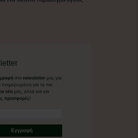
etter
γραφή
στο
newsletter
μας για
ε ενημερωμένοι για τα πιο
α νέα
μας, αλλά και για
ές προσφορές
!
Εγγραφή