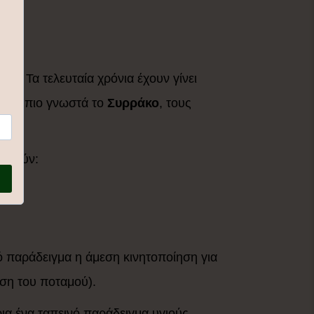
ριά
. Τα τελευταία χρόνια έχουν γίνει
, με πιο γνωστά το
Συρράκο
, τους
τελούν:
ό παράδειγμα η άμεση κινητοποίηση για
ση του ποταμού).
ια ένα ταπεινό παράδειγμα υγιούς