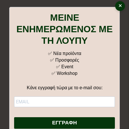
×
ΜΕΙΝΕ
Επικοινωνία
ΕΝΗΜΕΡΩΜΕΝΟΣ ΜΕ
Δ. Καμπούρογλου 10, 55133, Καλαμαριά,
ΤΗ ΛΟΥΠΥ
Θεσ/νίκη, Ελλάδα
+
30 6946 651 756
info@lupie.gr
✅ Νέα προϊόντα
✅ Προσφορές
✅ Event
✅ Workshop
Κατηγορίες
Κάνε εγγραφή τώρα με το e-mail σου:
Αγορά E-shop
Χονδρική – B2B
Η λούπυ
Τα ορεινά – Blog
ΕΓΓΡΑΦΗ
Τα Μονοπάτια
Συχνές Ερωτήσεις