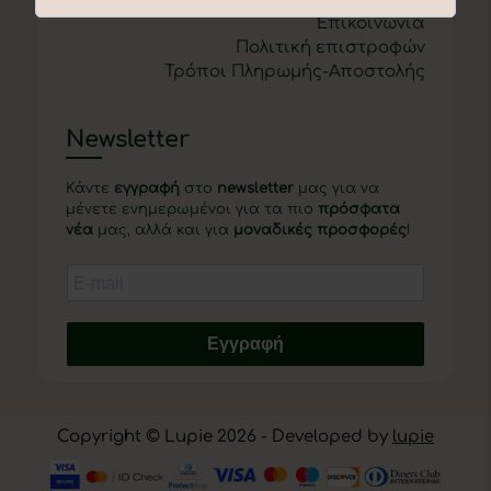
Επικοινωνία
Πολιτική επιστροφών
Τρόποι Πληρωμής-Αποστολής
Newsletter
Κάντε
εγγραφή
στο
newsletter
μας για να
μένετε ενημερωμένοι για τα πιο
πρόσφατα
νέα
μας, αλλά και για
μοναδικές προσφορές
!
Εγγραφή
Copyright © Lupie 2026 - Developed by
lupie