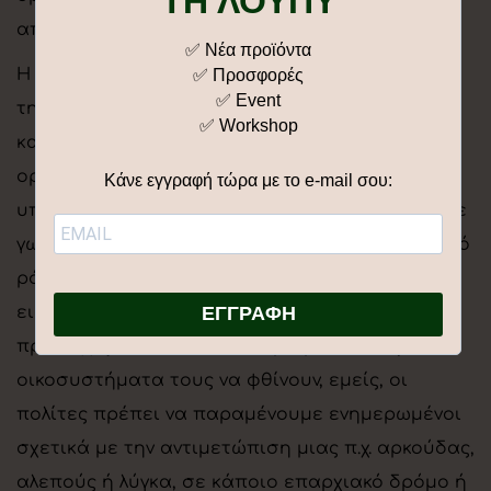
ΤΗ ΛΟΥΠΥ
απειλούμενα είδη που ζουν στα βουνά μας.
✅ Νέα προϊόντα
Η προστασία της ορεινής άγριας ζωής απαιτεί
✅ Προσφορές
✅ Event
τη συνεργασία όλων μας. Από την υποστήριξη
✅ Workshop
καταφυγίων, όπως ο «Αρκτούρος» και άλλων
οργανώσεων, μέχρι την προώθηση της
Κάνε εγγραφή τώρα με το e-mail σου:
υπεύθυνης τουριστικής συμπεριφοράς σε κάθε
γωνιά της χώρας, μπορούμε να παίξουμε ενεργό
ρόλο στη διατήρηση αυτών των πολύτιμων
ΕΓΓΡΑΦΗ
ειδών. Παράλληλα, με την άγρια ζωή να
προσεγγίζει τα αστικά κέντρα βλέποντας τα
οικοσυστήματα τους να φθίνουν, εμείς, οι
πολίτες πρέπει να παραμένουμε ενημερωμένοι
σχετικά με την αντιμετώπιση μιας π.χ. αρκούδας,
αλεπούς ή λύγκα, σε κάποιο επαρχιακό δρόμο ή