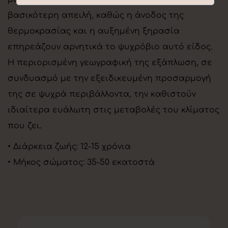
βασικότερη απειλή, καθώς η άνοδος της
θερμοκρασίας και η αυξημένη ξηρασία
επηρεάζουν αρνητικά το ψυχρόβιο αυτό είδος.
Η περιορισμένη γεωγραφική της εξάπλωση, σε
συνδυασμό με την εξειδικευμένη προσαρμογή
της σε ψυχρά περιβάλλοντα, την καθιστούν
ιδιαίτερα ευάλωτη στις μεταβολές του κλίματος
που ζει.
• Διάρκεια ζωής: 12-15 χρόνια
• Μήκος σώματος: 35-50 εκατοστά