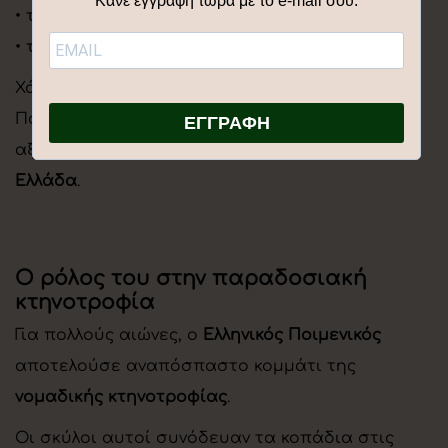
Κάνε εγγραφή τώρα με το e-mail σου:
• την
ισχυρή σωματική δομή
• την
αφοσίωση στον ιδιοκτήτη και το κοπάδι
Χάρη σε αυτές τις ιδιότητες, ο Ελληνικός
Ποιμενικός εξελίχθηκε σε έναν από τους πιο
ΕΓΓΡΑΦΗ
αξιόπιστους
σκύλους φύλαξης κοπαδιών στην
Ελλάδα
.
Ο ρόλος του στην παραδοσιακή
κτηνοτροφία
Για πολλούς αιώνες, ο
Ελληνικός Ποιμενικός
αποτελούσε αναπόσπαστο κομμάτι της
νομαδικής κτηνοτροφίας
.
Οι σκύλοι αυτοί συνόδευαν τα κοπάδια στις